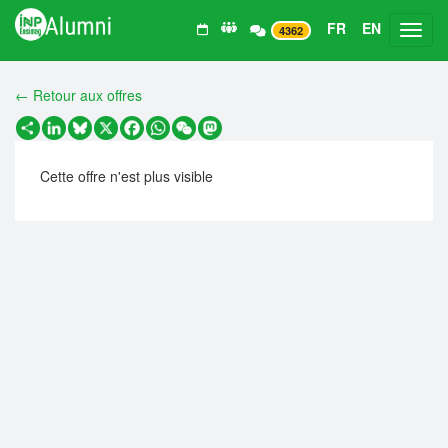
FR
EN
Toggl
4362
← Retour aux offres
Partager
LinkedIn
Bluesky
X
Facebook
WhatsApp
WeChat
Mastodon
Cette offre n'est plus visible