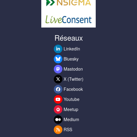
Réseaux
LinkedIn
Bluesky
Mastodon
X (Twitter)
Facebook
Youtube
Meetup
Medium
RSS