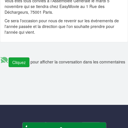
Vous êtes tous conviés à l'Assemblée Générale le mardi 5
📰 Actualité :
🎓💻 Affectez la taxe d’apprentissage à l’Ensimag, c’es
novembre qui se tiendra chez EasyMovie au 1 Rue des
démarré ! Calend...
Déchargeurs, 75001 Paris.
📰 Actualité :
#13 De l’Ensimag au coaching de dirigeants, quand la
Ce sera l'occasion pour nous de revenir sur les événements de
narration et la pré...
l'année passée et la direction que l'on souhaite prendre pour
l'année qui vient.
📰 Actualité :
#12 De l’Ensimag à la direction d’Adecco en passant p
Altran et Sodexo...
💼 Offre d'emploi :
H/F Analyst Quantitative - Finance Advisory | Glo
Markets
💼 Offre d'emploi :
Data Engineer (Alternance)
pour afficher la conversation dans les commentaires
Cliquez
💼 Offre d'emploi :
Research Engineer in AI-driven Social Simulation
(application deadline ...
💼 Offre d'emploi :
Head of IT Infrastructure and Client Services
Section
💼 Offre d'emploi :
Développeur Fullstack - équipe Content