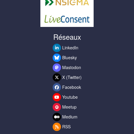
Réseaux
LinkedIn
Bluesky
Mastodon
X (Twitter)
Facebook
Youtube
Meetup
Medium
RSS