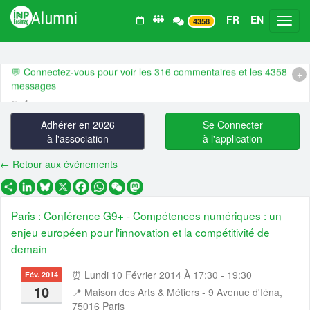
FR
EN
Toggl
4358
Derniers 💬 commentaires, 🗓️ évènements, 📰 actualités et 💼 offr
d'emploi :
💬 Connectez-vous pour voir les 316 commentaires et les 4358
+
messages
🗓️ Évènement :
2026-09-26 🎉 20 ans de la promo Ensimag 2006 !
Adhérer en 2026
Se Connecter
🗓️ Évènement :
2026-09-01 👥 🙌 Assemblée générale ordinaire 20
à l'association
à l'application
et conférences
🗓️ Évènement :
2026-07-06 👥🤗 CA ouvert - juillet 🧗 2026
← Retour aux événements
🗓️ Évènement :
2026-06-25 🌎 🍹😍 Ensimag Around The World 202
Partager
LinkedIn
Bluesky
X
Facebook
WhatsApp
WeChat
Mastodon
- Evènement Ensimag Alumni...
Paris : Conférence G9+ - Compétences numériques : un
🗓️ Évènement :
2026-06-18 🇬🇧 🍻 😍 Ensimag Around The World
2026 - Londres - Evènement Ens...
enjeu européen pour l'innovation et la compétitivité de
demain
📰 Actualité :
🧠 📊 Dans la tête des Ensimag : ce qu'ils veulent, et
qu'ils pensent, ou ...
⏰ Lundi 10 Février 2014 À 17:30 - 19:30
Fév. 2014
📰 Actualité :
#14 De l’Ensimag à l’entrepreneuriat industriel, quand
10
📍
Maison des Arts & Métiers - 9 Avenue d'Iéna,
l’IA et les capte...
75016 Paris