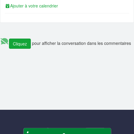
📰 Actualité :
🎓💻 Affectez la taxe d’apprentissage à l’Ensimag, c’es
Ajouter à votre calendrier
démarré ! Calend...
📰 Actualité :
#13 De l’Ensimag au coaching de dirigeants, quand la
narration et la pré...
📰 Actualité :
#12 De l’Ensimag à la direction d’Adecco en passant p
Altran et Sodexo...
pour afficher la conversation dans les commentaires
Cliquez
💼 Offre d'emploi :
H/F Analyst Quantitative - Finance Advisory | Glo
Markets
💼 Offre d'emploi :
Data Engineer (Alternance)
💼 Offre d'emploi :
Research Engineer in AI-driven Social Simulation
(application deadline ...
💼 Offre d'emploi :
Head of IT Infrastructure and Client Services
Section
💼 Offre d'emploi :
Développeur Fullstack - équipe Content