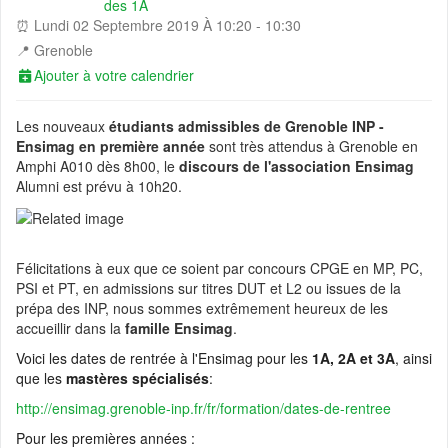
📰 Actualité :
🎓💻 Affectez la taxe d’apprentissage à l’Ensimag, c’es
⏰ Lundi 02 Septembre 2019 À 10:20 - 10:30
démarré ! Calend...
📍
Grenoble
📰 Actualité :
#13 De l’Ensimag au coaching de dirigeants, quand la
Ajouter à votre calendrier
narration et la pré...
📰 Actualité :
#12 De l’Ensimag à la direction d’Adecco en passant p
Les nouveaux
étudiants admissibles de Grenoble INP -
Altran et Sodexo...
Ensimag en première année
sont très attendus à Grenoble en
💼 Offre d'emploi :
H/F Analyst Quantitative - Finance Advisory | Glo
Amphi A010 dès 8h00, le
discours de l'association Ensimag
Markets
Alumni est prévu à 10h20.
💼 Offre d'emploi :
Data Engineer (Alternance)
💼 Offre d'emploi :
Research Engineer in AI-driven Social Simulation
(application deadline ...
Félicitations à eux que ce soient par concours CPGE en MP, PC,
💼 Offre d'emploi :
Head of IT Infrastructure and Client Services
PSI et PT, en admissions sur titres DUT et L2 ou issues de la
Section
prépa des INP, nous sommes extrêmement heureux de les
accueillir dans la
famille Ensimag
.
💼 Offre d'emploi :
Développeur Fullstack - équipe Content
Voici les dates de rentrée à l'Ensimag pour les
1A, 2A et 3A
, ainsi
que les
mastères spécialisés
:
http://ensimag.grenoble-inp.fr/fr/formation/dates-de-rentree
Pour les premières années :