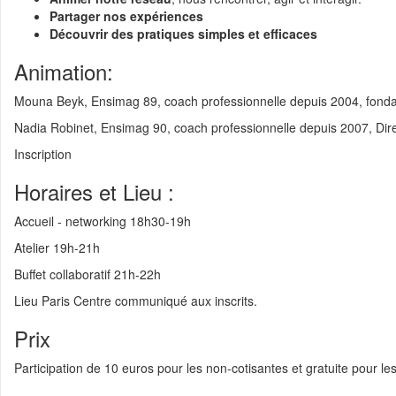
💼 Offre d'emploi :
Data Engineer (Alternance)
Partager nos expériences
Découvrir des pratiques simples et efficaces
💼 Offre d'emploi :
Research Engineer in AI-driven Social Simulations 
Animation:
💼 Offre d'emploi :
Head of IT Infrastructure and Client Services Sec
💼 Offre d'emploi :
Développeur Fullstack - équipe Content
Mouna Beyk, Ensimag 89, coach professionnelle depuis 2004, fon
Nadia Robinet, Ensimag 90, coach professionnelle depuis 2007, Di
Inscription
Horaires et Lieu :
Accueil - networking 18h30-19h
Atelier 19h-21h
Buffet collaboratif 21h-22h
Lieu Paris Centre communiqué aux inscrits.
Prix
Participation de 10 euros pour les non-cotisantes et gratuite pour l