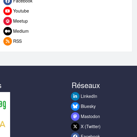
Facebook
Youtube
Meetup
Medium
RSS
s
Réseaux
LinkedIn
Bluesky
Mastodon
X (Twitter)
Facebook