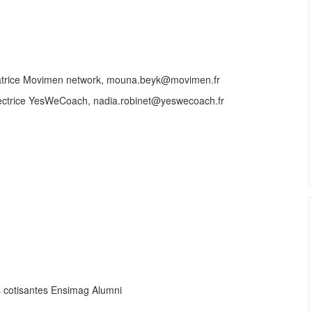
(application deadline ...
tion
datrice Movimen network, mouna.beyk@movimen.fr
rectrice YesWeCoach, nadia.robinet@yeswecoach.fr
es cotisantes Ensimag Alumni