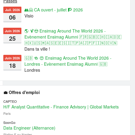
Passés
👥🤗 CA ouvert - juillet 🧗 2026
Juil. 2026
06
Visio
🌎 🍹😍 Ensimag Around The World 2026 -
Juin 2026
25
Evènement Ensimag Alumni 🇫🇷🇬🇧🇨🇭🇨🇦🇩🇪
🇭🇰🇺🇸🇲🇦🇸🇪🇪🇸🇮🇹🇵🇦🇯🇵🇫🇮🇳🇴🇻🇳
Dans ta ville !
🇬🇧 🍻 😍 Ensimag Around The World 2026 -
Juin 2026
18
Londres - Evènement Ensimag Alumni 🇬🇧
Londres
💼 Offres d'emploi
CAPTEO
H/F Analyst Quantitative - Finance Advisory | Global Markets
Paris
SoonGo
Data Engineer (Alternance)
Station F ou Nantes