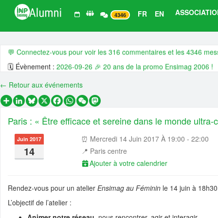
ASSOCIATIO
FR
EN
4346
Derniers 💬 commentaires, 🗓️ évènements, 📰 actualités et 💼 offre
💬 Connectez-vous pour voir les 316 commentaires et les 4346 me
🗓️ Évènement :
2026-09-26 🎉 20 ans de la promo Ensimag 2006 !
🗓️ Évènement :
2026-09-01 👥 🙌 Assemblée générale ordinaire 202
← Retour aux événements
🗓️ Évènement :
2026-07-06 👥🤗 CA ouvert - juillet 🧗 2026
Partager
LinkedIn
Bluesky
X
Facebook
WhatsApp
WeChat
Mastodon
🗓️ Évènement :
2026-06-25 🌎 🍹😍 Ensimag Around The World 202
Paris : « Être efficace et sereine dans le monde ultra-
🗓️ Évènement :
2026-06-18 🇬🇧 🍻 😍 Ensimag Around The World 2
📰 Actualité :
🧠 📊 Dans la tête des Ensimag : ce qu'ils veulent, et qu'
⏰ Mercredi 14 Juin 2017 À 19:00 - 22:00
Juin 2017
14
📍
Paris centre
📰 Actualité :
#14 De l’Ensimag à l’entrepreneuriat industriel, quand l’
Ajouter à votre calendrier
📰 Actualité :
🎓💻 Affectez la taxe d’apprentissage à l’Ensimag, c’es
📰 Actualité :
#13 De l’Ensimag au coaching de dirigeants, quand la na
Rendez-vous pour un atelier
Ensimag au Féminin
le 14 juin à 18h30
📰 Actualité :
#12 De l’Ensimag à la direction d’Adecco en passant pa
L’objectif de l’atelier :
💼 Offre d'emploi :
H/F Analyst Quantitative - Finance Advisory | Glo
Animer notre réseau
, nous rencontrer, agir et interagir.