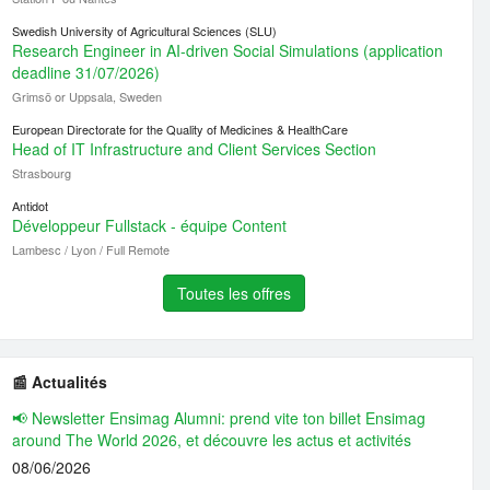
Swedish University of Agricultural Sciences (SLU)
Research Engineer in AI-driven Social Simulations (application
deadline 31/07/2026)
Grimsö or Uppsala, Sweden
European Directorate for the Quality of Medicines & HealthCare
Head of IT Infrastructure and Client Services Section
Strasbourg
Antidot
Développeur Fullstack - équipe Content
Lambesc / Lyon / Full Remote
Toutes les offres
📰 Actualités
📢 Newsletter Ensimag Alumni: prend vite ton billet Ensimag
around The World 2026, et découvre les actus et activités
08/06/2026