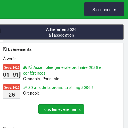
Se connecter
Adhérer en 2026
à l'association
🗓️ Événements
À venir
👥 🙌 Assemblée générale ordinaire 2026 et
Sept. 2026
01+91j
conférences
Grenoble, Paris, etc...
🎉 20 ans de la promo Ensimag 2006 !
Sept. 2026
26
Grenoble
Tous les événements