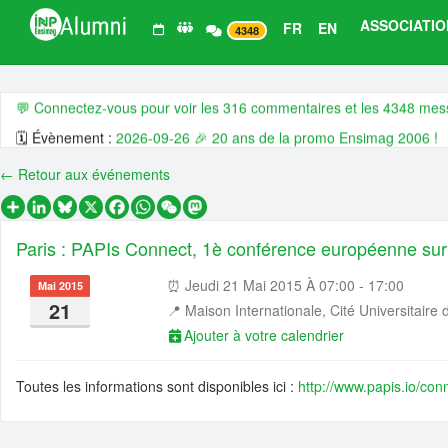
ASSOCIATIO
FR
EN
4348
Derniers 💬 commentaires, 🗓️ évènements, 📰 actualités et 💼 offre
💬 Connectez-vous pour voir les 316 commentaires et les 4348 me
🗓️ Évènement :
2026-09-26 🎉 20 ans de la promo Ensimag 2006 !
🗓️ Évènement :
2026-09-01 👥 🙌 Assemblée générale ordinaire 202
← Retour aux événements
🗓️ Évènement :
2026-07-06 👥🤗 CA ouvert - juillet 🧗 2026
Partager
LinkedIn
Bluesky
X
Facebook
WhatsApp
WeChat
Mastodon
🗓️ Évènement :
2026-06-25 🌎 🍹😍 Ensimag Around The World 202
Paris : PAPIs Connect, 1è conférence européenne sur l
🗓️ Évènement :
2026-06-18 🇬🇧 🍻 😍 Ensimag Around The World 2
📰 Actualité :
🧠 📊 Dans la tête des Ensimag : ce qu'ils veulent, et qu'
⏰ Jeudi 21 Mai 2015 À 07:00 - 17:00
Mai 2015
21
📍
Maison Internationale, Cité Universitaire 
📰 Actualité :
#14 De l’Ensimag à l’entrepreneuriat industriel, quand l’
Ajouter à votre calendrier
📰 Actualité :
🎓💻 Affectez la taxe d’apprentissage à l’Ensimag, c’es
📰 Actualité :
#13 De l’Ensimag au coaching de dirigeants, quand la na
Toutes les informations sont disponibles ici :
http://www.papis.io/con
📰 Actualité :
#12 De l’Ensimag à la direction d’Adecco en passant pa
💼 Offre d'emploi :
H/F Analyst Quantitative - Finance Advisory | Glo