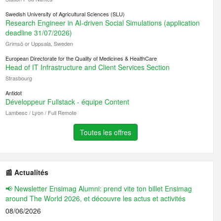
Swedish University of Agricultural Sciences (SLU)
Research Engineer in AI-driven Social Simulations (application
deadline 31/07/2026)
Grimsö or Uppsala, Sweden
European Directorate for the Quality of Medicines & HealthCare
Head of IT Infrastructure and Client Services Section
Strasbourg
Antidot
Développeur Fullstack - équipe Content
Lambesc / Lyon / Full Remote
Toutes les offres
📰 Actualités
📢 Newsletter Ensimag Alumni: prend vite ton billet Ensimag
around The World 2026, et découvre les actus et activités
08/06/2026