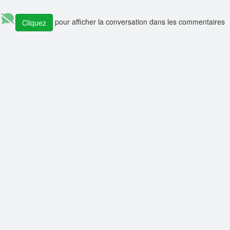
💼 Offre d'emploi :
Data Engineer (Alternance)
pour afficher la conversation dans les commentaires
Cliquez
💼 Offre d'emploi :
Research Engineer in AI-driven Social Simulations 
💼 Offre d'emploi :
Head of IT Infrastructure and Client Services Sec
💼 Offre d'emploi :
Développeur Fullstack - équipe Content