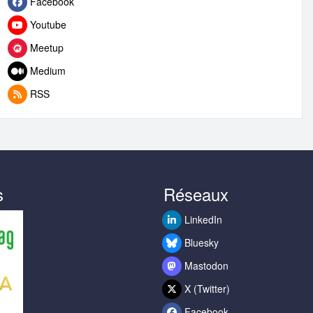
Facebook
Youtube
Meetup
Medium
RSS
s
Réseaux
LinkedIn
Bluesky
Mastodon
X (Twitter)
Facebook