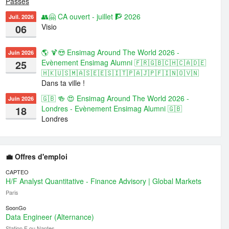
Passés
👥🤗 CA ouvert - juillet 🧗 2026
Juil. 2026
06
Visio
🌎 🍹😍 Ensimag Around The World 2026 -
Juin 2026
25
Evènement Ensimag Alumni 🇫🇷🇬🇧🇨🇭🇨🇦🇩🇪
🇭🇰🇺🇸🇲🇦🇸🇪🇪🇸🇮🇹🇵🇦🇯🇵🇫🇮🇳🇴🇻🇳
Dans ta ville !
🇬🇧 🍻 😍 Ensimag Around The World 2026 -
Juin 2026
18
Londres - Evènement Ensimag Alumni 🇬🇧
Londres
💼 Offres d'emploi
CAPTEO
H/F Analyst Quantitative - Finance Advisory | Global Markets
Paris
SoonGo
Data Engineer (Alternance)
Station F ou Nantes