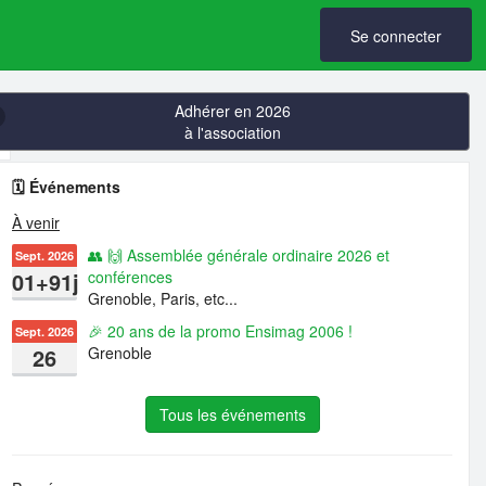
Se connecter
Adhérer en 2026
à l'association
🗓️ Événements
À venir
👥 🙌 Assemblée générale ordinaire 2026 et
Sept. 2026
01+91j
conférences
Grenoble, Paris, etc...
🎉 20 ans de la promo Ensimag 2006 !
Sept. 2026
26
Grenoble
Tous les événements