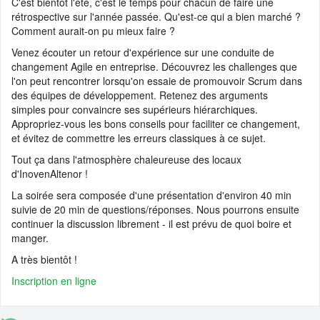
C'est bientôt l'été, c'est le temps pour chacun de faire une
📰 Actualité :
🎓💻 Affectez la taxe d’apprentissage à l’Ensimag, c’es
rétrospective sur l'année passée. Qu'est-ce qui a bien marché ?
démarré ! Calend...
Comment aurait-on pu mieux faire ?
📰 Actualité :
#13 De l’Ensimag au coaching de dirigeants, quand la
Venez écouter un retour d'expérience sur une conduite de
narration et la pré...
changement Agile en entreprise. Découvrez les challenges que
l'on peut rencontrer lorsqu'on essaie de promouvoir Scrum dans
📰 Actualité :
#12 De l’Ensimag à la direction d’Adecco en passant p
des équipes de développement. Retenez des arguments
Altran et Sodexo...
simples pour convaincre ses supérieurs hiérarchiques.
💼 Offre d'emploi :
H/F Analyst Quantitative - Finance Advisory | Glo
Appropriez-vous les bons conseils pour faciliter ce changement,
Markets
et évitez de commettre les erreurs classiques à ce sujet.
💼 Offre d'emploi :
Data Engineer (Alternance)
Tout ça dans l'atmosphère chaleureuse des locaux
d'InovenAltenor !
💼 Offre d'emploi :
Research Engineer in AI-driven Social Simulation
(application deadline ...
La soirée sera composée d'une présentation d'environ 40 min
suivie de 20 min de questions/réponses. Nous pourrons ensuite
💼 Offre d'emploi :
Head of IT Infrastructure and Client Services
continuer la discussion librement - il est prévu de quoi boire et
Section
manger.
💼 Offre d'emploi :
Développeur Fullstack - équipe Content
A très bientôt !
Inscription en ligne